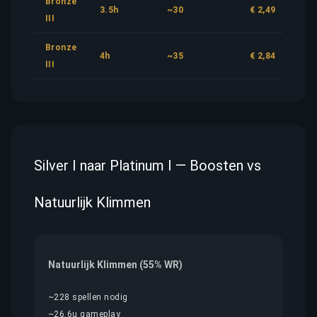
Bronze
3.5h
~30
€ 2,49
III
Bronze
4h
~35
€ 2,84
III
Silver I naar Platinum I — Boosten vs
Natuurlijk Klimmen
Natuurlijk Klimmen (55% WR)
~228 spellen nodig
~26.6u gameplay