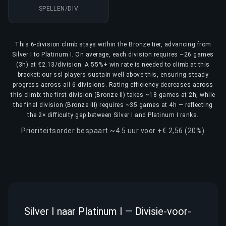
SPELLEN/DIV
This 6-division climb stays within the Bronze tier, advancing from
Silver I to Platinum I. On average, each division requires ~26 games
(3h) at €2.13/division. A 55%+ win rate is needed to climb at this
bracket; our ssl players sustain well above this, ensuring steady
progress across all 6 divisions. Rating efficiency decreases across
this climb: the first division (Bronze II) takes ~18 games at 2h, while
the final division (Bronze III) requires ~35 games at 4h — reflecting
the 2× difficulty gap between Silver I and Platinum I ranks.
Prioriteitsorder bespaart ~4.5 uur voor +€ 2,56 (20%)
Silver I naar Platinum I — Divisie-voor-