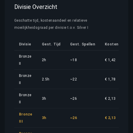
Divisie Overzicht
Geschatte tijd, kostenaandeel en relatieve
moeilijkheidsgraad per divisie t.o.v. Silver I
Divisie
Gest. Tijd
Gest. Spellen
Kostenaandeel
Bronze
2h
~18
€ 1,42
II
Bronze
2.5h
~22
€ 1,78
II
Bronze
3h
~26
€ 2,13
II
Bronze
3h
~26
€ 2,13
III