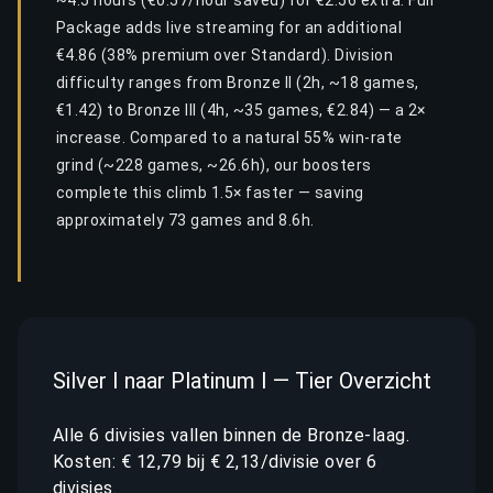
~4.5 hours (€0.57/hour saved) for €2.56 extra. Full
Package adds live streaming for an additional
€4.86 (38% premium over Standard). Division
difficulty ranges from Bronze II (2h, ~18 games,
€1.42) to Bronze III (4h, ~35 games, €2.84) — a 2×
increase. Compared to a natural 55% win-rate
grind (~228 games, ~26.6h), our boosters
complete this climb 1.5× faster — saving
approximately 73 games and 8.6h.
Silver I naar Platinum I — Tier Overzicht
Alle 6 divisies vallen binnen de Bronze-laag.
Kosten: € 12,79 bij € 2,13/divisie over 6
divisies.