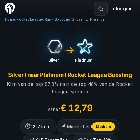
Inloggen
Home
Rocket League
Rank Boosting
Silver I to Platinum I
/
/
/
Silver I
Platinum I
Silver I naar Platinum I Rocket League Boosting
Klim van de top 87.8% naar de top 48% van de Rocket
League-spelers
€ 12,79
Vanaf
⏱
🎯
12-24 uur
Moeilijkheid
Medium