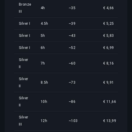
Bronze
4h
~35
€ 4,66
III
Silver I
4.5h
~39
€ 5,25
Silver I
5h
~43
€ 5,83
Silver I
6h
~52
€ 6,99
Silver
7h
~60
€ 8,16
II
Silver
8.5h
~73
€ 9,91
II
Silver
10h
~86
€ 11,66
II
Silver
12h
~103
€ 13,99
III