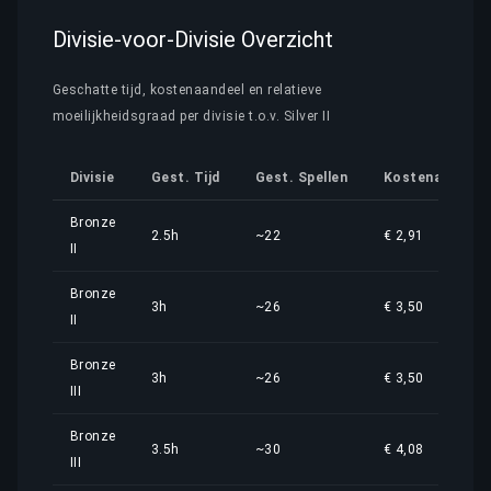
Divisie-voor-Divisie Overzicht
Geschatte tijd, kostenaandeel en relatieve
moeilijkheidsgraad per divisie t.o.v. Silver II
Divisie
Gest. Tijd
Gest. Spellen
Kostenaandeel
Bronze
2.5h
~22
€ 2,91
II
Bronze
3h
~26
€ 3,50
II
Bronze
3h
~26
€ 3,50
III
Bronze
3.5h
~30
€ 4,08
III