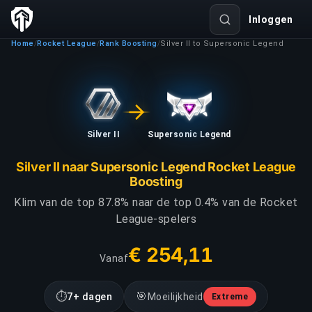
Inloggen
Home
Rocket League
Rank Boosting
Silver II to Supersonic Legend
/
/
/
Silver II
Supersonic Legend
Silver II naar Supersonic Legend Rocket League
Boosting
Klim van de top 87.8% naar de top 0.4% van de Rocket
League-spelers
€ 254,11
Vanaf
⏱
🎯
7+ dagen
Moeilijkheid
Extreme