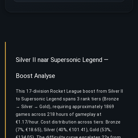
Silver II naar Supersonic Legend —
Boost Analyse
This 17-division Rocket League boost from Silver II
to Supersonic Legend spans 3 rank tiers (Bronze
→ Silver → Gold), requiring approximately 1869
games across 218 hours of gameplay at
€1.17/hour. Cost distribution across tiers: Bronze
(7%, €18.65), Silver (40%, €101.41), Gold (53%,
€134.05). The difficulty curve escalates 22× from