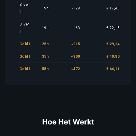
Silver
15h
~129
€ 17,48
III
Silver
19h
~163
€ 22,15
III
Gold I
25h
~215
€ 29,14
Gold I
35h
~300
€ 40,80
Gold I
55h
~472
€ 64,11
Hoe Het Werkt