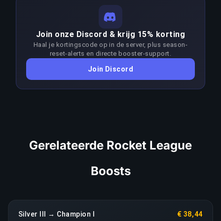
prijzen volgen deze moeilijkheidscurve over alle
optimale strategieën en game sense op deze
17 divisies.
skill-niveaus. Consistent winnen in het segment
Join onze Discord & krijg 15% korting
Silver II–Supersonic Legend vraagt aanzienlijk
LINK KOPIËREN
Haal je kortingscode op in de server, plus season-
meer skill dan de doelrank. Boosters passen hun
reset-alerts en directe booster-support.
aanpak per patch aan om de meta voor te blijven;
Join Discord
elke aanhoudende terugval in prestaties leidt
direct tot een heropbouw zonder extra kosten.
LINK KOPIËREN
Gerelateerde Rocket League
Boosts
Silver III → Champion I
€ 38,44