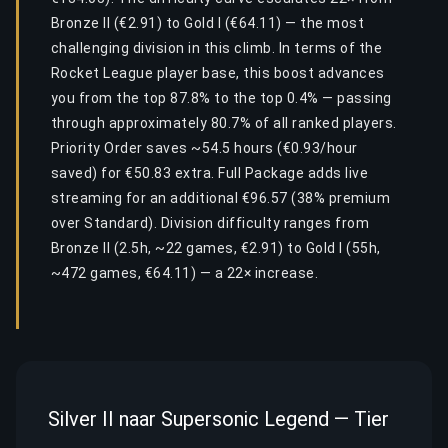
Bronze II (€2.91) to Gold I (€64.11) — the most
challenging division in this climb. In terms of the
Rocket League player base, this boost advances
you from the top 87.8% to the top 0.4% — passing
through approximately 80.7% of all ranked players.
Priority Order saves ~54.5 hours (€0.93/hour
saved) for €50.83 extra. Full Package adds live
streaming for an additional €96.57 (38% premium
over Standard). Division difficulty ranges from
Bronze II (2.5h, ~22 games, €2.91) to Gold I (55h,
~472 games, €64.11) — a 22× increase.
Silver II naar Supersonic Legend — Tier