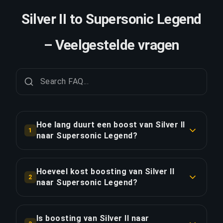
Silver II to Supersonic Legend
– Veelgestelde vragen
Hoe lang duurt een boost van Silver II
1
naar Supersonic Legend?
Een boost van Silver II naar Supersonic Legend
duurt doorgaans 7+ dagen. Met Priority Order is
Hoeveel kost boosting van Silver II
2
de levering ongeveer 25% sneller.
naar Supersonic Legend?
Boosting van Silver II naar Supersonic Legend
LINK KOPIËREN
begint bij €254.11 voor de standaardoptie.
Is boosting van Silver II naar