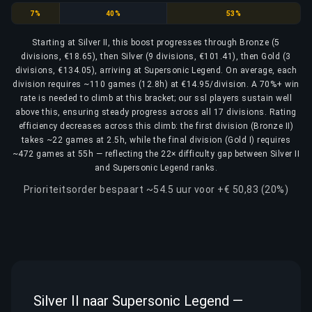
Bronze
Silver
Gold
7%
40%
53%
Starting at Silver II, this boost progresses through Bronze (5
divisions, €18.65), then Silver (9 divisions, €101.41), then Gold (3
divisions, €134.05), arriving at Supersonic Legend. On average, each
division requires ~110 games (12.8h) at €14.95/division. A 70%+ win
rate is needed to climb at this bracket; our ssl players sustain well
above this, ensuring steady progress across all 17 divisions. Rating
efficiency decreases across this climb: the first division (Bronze II)
takes ~22 games at 2.5h, while the final division (Gold I) requires
~472 games at 55h — reflecting the 22× difficulty gap between Silver II
and Supersonic Legend ranks.
Prioriteitsorder bespaart ~54.5 uur voor +€ 50,83 (20%)
Silver II naar Supersonic Legend —