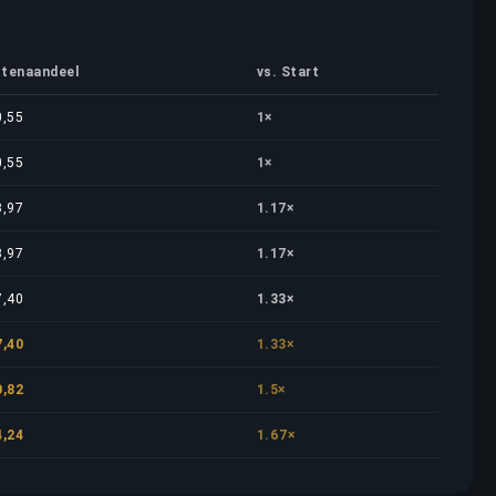
tenaandeel
vs. Start
0,55
1×
0,55
1×
3,97
1.17×
3,97
1.17×
7,40
1.33×
7,40
1.33×
0,82
1.5×
4,24
1.67×