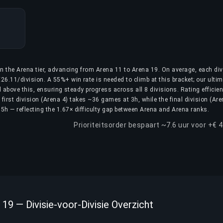
in the Arena tier, advancing from Arena 11 to Arena 19. On average, each div
26.11/division. A 55%+ win rate is needed to climb at this bracket; our ulti
 above this, ensuring steady progress across all 8 divisions. Rating efficie
first division (Arena 4) takes ~36 games at 3h, while the final division (Are
5h — reflecting the 1.67× difficulty gap between Arena and Arena ranks.
Prioriteitsorder bespaart ~7.6 uur voor +€ 
19 — Divisie-voor-Divisie Overzicht