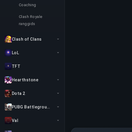
Coaching
Clash Royale
ranggids
Clash of Clans
LoL
TFT
Hearthstone
Dota 2
PUBG Battlegrounds
Val