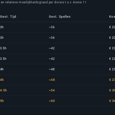
en relatieve moeilijkheidsgraad per divisie t.o.v. Arena 11
Gest. Tijd
Gest. Spellen
Kos
3h
~36
€ 2
3h
~36
€ 2
3.5h
~42
€ 2
3.5h
~42
€ 2
4h
~48
€ 2
4h
~48
€ 2
4.5h
~54
€ 3
5h
~60
€ 3