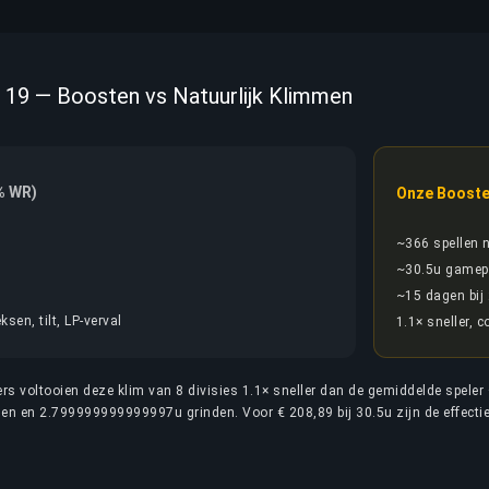
 19 — Boosten vs Natuurlijk Klimmen
% WR)
Onze Booste
~366 spellen 
~30.5u gamep
~15 dagen bij
ksen, tilt, LP-verval
1.1× sneller, 
s voltooien deze klim van 8 divisies 1.1× sneller dan de gemiddelde speler
len en 2.799999999999997u grinden. Voor € 208,89 bij 30.5u zijn de effecti