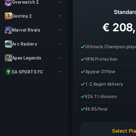
Overwatch 2
Standar
Destiny 2
€ 208
Marvel Rivals
Arc Raiders
Ultimate Champion play
Apex Legends
VPN Protection
Appear Offline
EA SPORTS FC
1-2 dagen delivery
€26.11/division
€6.85/hour
Select Pl