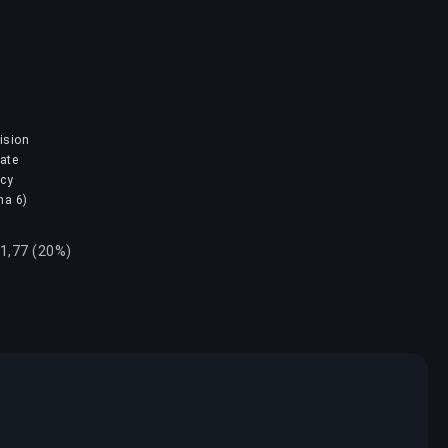
ision
mate
ncy
na 6)
41,77 (20%)