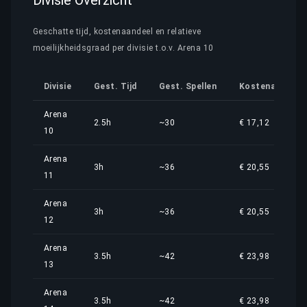
Divisie Overzicht
Geschatte tijd, kostenaandeel en relatieve
moeilijkheidsgraad per divisie t.o.v. Arena 10
Divisie
Gest. Tijd
Gest. Spellen
Kostenaandeel
Arena
2.5h
~30
€ 17,12
10
Arena
3h
~36
€ 20,55
11
Arena
3h
~36
€ 20,55
12
Arena
3.5h
~42
€ 23,98
13
Arena
3.5h
~42
€ 23,98