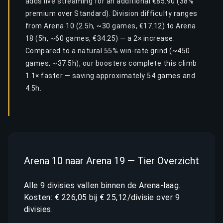
adds live streaming for an additional €85.90 (38%
premium over Standard). Division difficulty ranges
from Arena 10 (2.5h, ~30 games, €17.12) to Arena
18 (5h, ~60 games, €34.25) — a 2× increase.
Compared to a natural 55% win-rate grind (~450
games, ~37.5h), our boosters complete this climb
1.1× faster — saving approximately 54 games and
4.5h.
Arena 10 naar Arena 19 — Tier Overzicht
Alle 9 divisies vallen binnen de Arena-laag.
Kosten: € 226,05 bij € 25,12/divisie over 9
divisies.