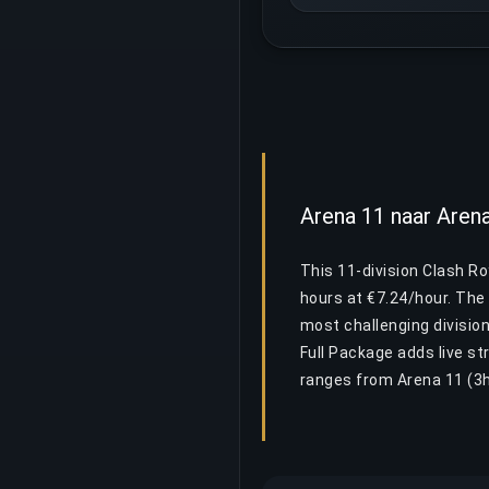
Arena 11 naar Aren
This 11-division Clash R
hours at €7.24/hour. The 
most challenging division
Full Package adds live st
ranges from Arena 11 (3h