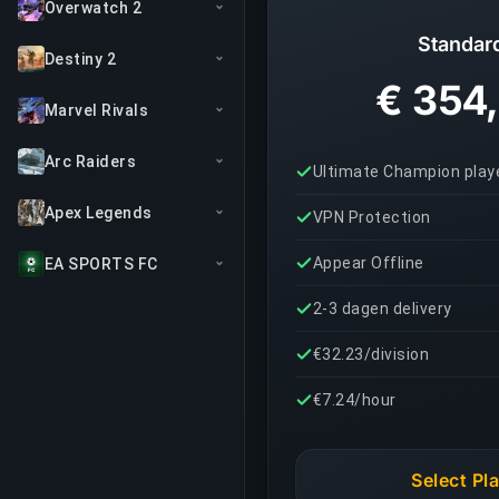
Overwatch 2
Standar
Destiny 2
€ 354
Marvel Rivals
Arc Raiders
Ultimate Champion play
Apex Legends
VPN Protection
Appear Offline
EA SPORTS FC
2-3 dagen delivery
€32.23/division
€7.24/hour
Select Pl