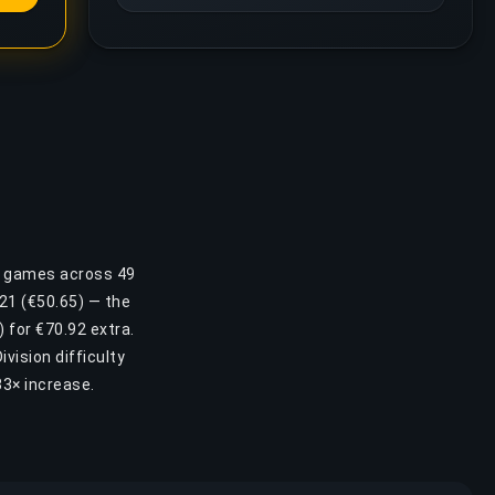
88 games across 49
 21 (€50.65) — the
) for €70.92 extra.
vision difficulty
33× increase.