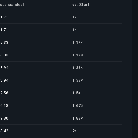
stenaandeel
vs. Start
21,71
1×
21,71
1×
25,33
1.17×
25,33
1.17×
28,94
1.33×
28,94
1.33×
32,56
1.5×
36,18
1.67×
39,80
1.83×
43,42
2×