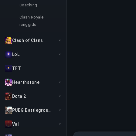
Coaching
Clash Royale
ranggids
Clash of Clans
LoL
TFT
Hearthstone
Dota 2
PUBG Battlegrounds
Val