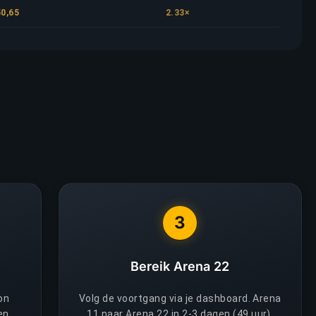
50,65
2.33×
3
Bereik Arena 22
on
Volg de voortgang via je dashboard. Arena
en
11 naar Arena 22 in 2-3 dagen (49 uur).