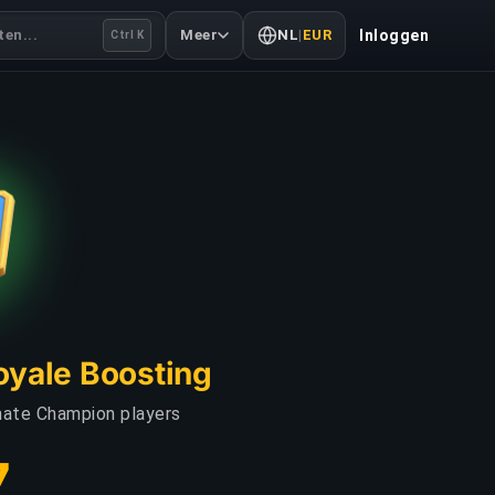
en...
Meer
NL
|
EUR
Inloggen
Ctrl K
oyale Boosting
mate Champion players
7