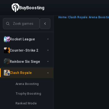
BuyBoosting
Home
/
Clash Royale
/
Arena Boosti
Games zoeken
Rocket League
Counter-Strike 2
Rainbow Six Siege
Clash Royale
Arena Boosting
Trophy Boosting
Ranked Mode