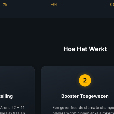
7h
~84
€ 
Hoe Het Werkt
2
elling
Booster Toegewezen
 Arena 22 — 11
Een geverifieerde ultimate champi
. Kies extras en
players wordt binnen enkele minut