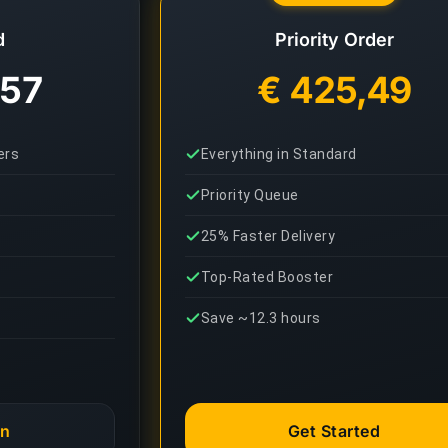
d
Priority Order
,57
€ 425,49
ers
Everything in Standard
Priority Queue
25% Faster Delivery
Top-Rated Booster
Save ~12.3 hours
an
Get Started