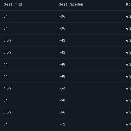
Gest. Tijd
Gest. Spellen
Ko
3h
~36
€ 
3h
~36
€ 
3.5h
~42
€ 
3.5h
~42
€ 
4h
~48
€ 
4h
~48
€ 
4.5h
~54
€ 
5h
~60
€ 
5.5h
~66
€ 
6h
~72
€ 