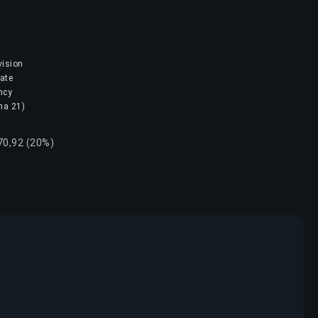
vision
mate
ncy
ena 21)
 70,92 (20%)