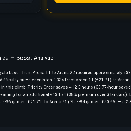
a 22 — Boost Analyse
oyale boost from Arena 11 to Arena 22 requires approximately 5
difficulty curve escalates 2.33× from Arena 11 (€21.71) to Arena
 in this climb. Priority Order saves ~12.3 hours (€5.77/hour saved
reaming for an additional €134.74 (38% premium over Standard). Di
, ~36 games, €21.71) to Arena 21 (7h, ~84 games, €50.65) — a 2.