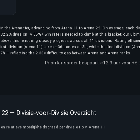
in the Arena tier, advancing from Arena 11 to Arena 22. On average, each di
32.23/division. A 55%+ win rate is needed to climb at this bracket; our ulti
above this, ensuring steady progress across all 11 divisions. Rating efficie
irst division (Arena 11) takes ~36 games at 3h, while the final division (Ar
7h — reflecting the 2.33× difficulty gap between Arena and Arena ranks.
Prioriteitsorder bespaart ~12.3 uur voor +€
22 — Divisie-voor-Divisie Overzicht
en relatieve moeilijkheidsgraad per divisie t.o.v. Arena 11