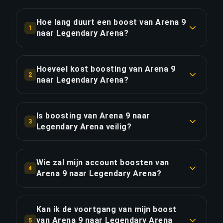
Hoe lang duurt een boost van Arena 9
1
naar Legendary Arena?
Een boost van Arena 9 naar Legendary Arena
duurt doorgaans 3-5 dagen. Met Priority Order is
Hoeveel kost boosting van Arena 9
2
de levering ongeveer 25% sneller.
naar Legendary Arena?
Boosting van Arena 9 naar Legendary Arena
LINK KOPIËREN
begint bij €503.90 voor de standaardoptie.
Is boosting van Arena 9 naar
3
Priority Order kost €604.68, en het Full Package
Legendary Arena veilig?
met streaming kost €695.38.
Ja, al onze boosters gebruiken VPN-beveiliging
die overeenkomt met jouw regio en spelen met
Wie zal mijn account boosten van
LINK KOPIËREN
4
de "Offline weergeven"-functie ingeschakeld. We
Arena 9 naar Legendary Arena?
hebben meer dan 50.000 bestellingen voltooid
Alleen geverifieerde Ultimate Champion players
met een 4,9/5 Trustpilot-beoordeling.
verzorgen onze boosts. Elke booster doorloopt
Kan ik de voortgang van mijn boost
een streng selectieproces met rankverificatie en
van Arena 9 naar Legendary Arena
5