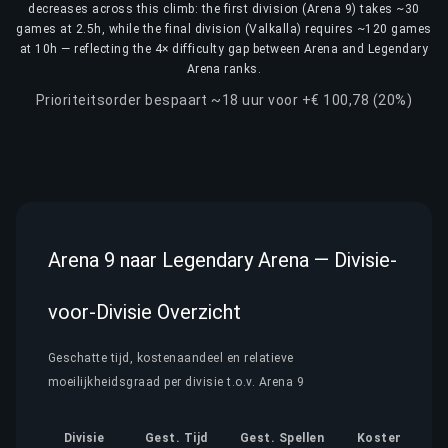
decreases across this climb: the first division (Arena 9) takes ~30
games at 2.5h, while the final division (Valkalla) requires ~120 games
at 10h — reflecting the 4× difficulty gap between Arena and Legendary
Arena ranks.
Prioriteitsorder bespaart ~18 uur voor +€ 100,78 (20%)
Arena 9 naar Legendary Arena — Divisie-
voor-Divisie Overzicht
Geschatte tijd, kostenaandeel en relatieve
moeilijkheidsgraad per divisie t.o.v. Arena 9
Divisie
Gest. Tijd
Gest. Spellen
Kostenaandee