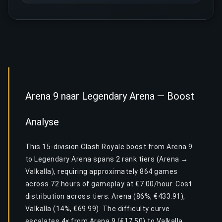
Arena 9 naar Legendary Arena — Boost
Analyse
This 15-division Clash Royale boost from Arena 9
to Legendary Arena spans 2 rank tiers (Arena →
Valkalla), requiring approximately 864 games
across 72 hours of gameplay at €7.00/hour. Cost
distribution across tiers: Arena (86%, €433.91),
Valkalla (14%, €69.99). The difficulty curve
escalates 4× from Arena 9 (€17.50) to Valkalla