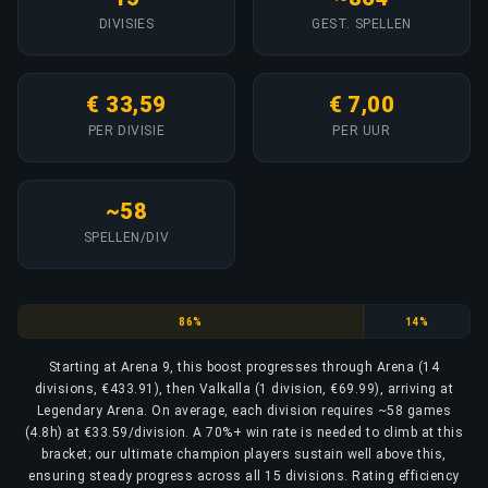
DIVISIES
GEST. SPELLEN
€ 33,59
€ 7,00
PER DIVISIE
PER UUR
~58
SPELLEN/DIV
Arena
Valkalla
86%
14%
Starting at Arena 9, this boost progresses through Arena (14
divisions, €433.91), then Valkalla (1 division, €69.99), arriving at
Legendary Arena. On average, each division requires ~58 games
(4.8h) at €33.59/division. A 70%+ win rate is needed to climb at this
bracket; our ultimate champion players sustain well above this,
ensuring steady progress across all 15 divisions. Rating efficiency