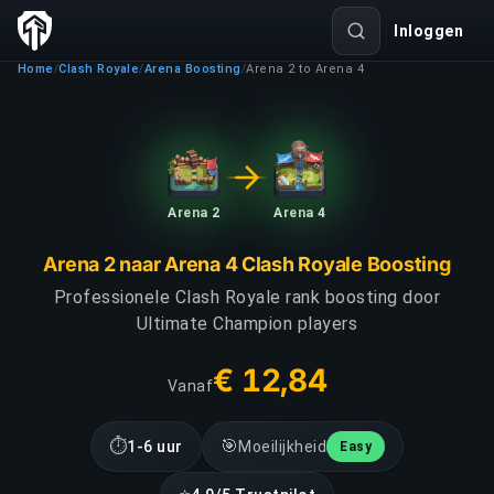
Inloggen
Home
Clash Royale
Arena Boosting
Arena 2 to Arena 4
/
/
/
Arena 2
Arena 4
Arena 2 naar Arena 4 Clash Royale Boosting
Professionele Clash Royale rank boosting door
Ultimate Champion players
€ 12,84
Vanaf
⏱
🎯
1-6 uur
Moeilijkheid
Easy