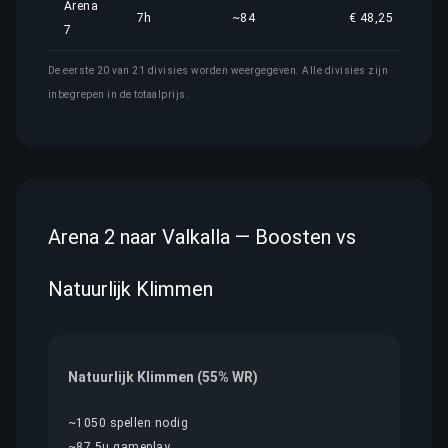
Arena
7h
~84
€ 48,25
7
De eerste 20 van 21 divisies worden weergegeven. Alle divisies zijn
inbegrepen in de totaalprijs.
Arena 2 naar Valkalla — Boosten vs
Natuurlijk Klimmen
Natuurlijk Klimmen (55% WR)
~1050 spellen nodig
~87.5u gameplay