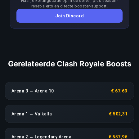
Haal je kortingscode op in de server, plus season-
de doelrank. Boosters passen hun aanpak per
reset-alerts en directe booster-support.
patch aan om de meta voor te blijven; elke
Join Discord
aanhoudende terugval in prestaties leidt direct
tot een heropbouw zonder extra kosten.
LINK KOPIËREN
Gerelateerde Clash Royale Boosts
Arena 3 → Arena 10
€ 67,63
Arena 1 → Valkalla
€ 502,31
Arena 2 → Legendary Arena
€ 557,96