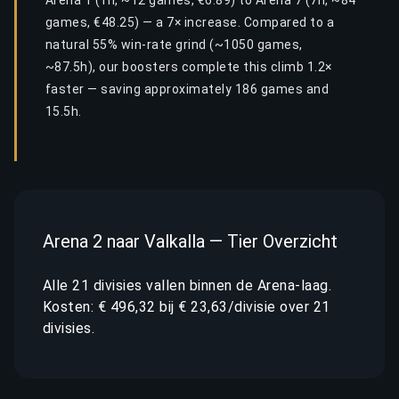
Arena 1 (1h, ~12 games, €6.89) to Arena 7 (7h, ~84
games, €48.25) — a 7× increase. Compared to a
natural 55% win-rate grind (~1050 games,
~87.5h), our boosters complete this climb 1.2×
faster — saving approximately 186 games and
15.5h.
Arena 2 naar Valkalla — Tier Overzicht
Alle 21 divisies vallen binnen de Arena-laag.
Kosten: € 496,32 bij € 23,63/divisie over 21
divisies.