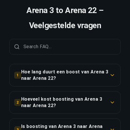
Arena 3 to Arena 22 –
Veelgestelde vragen
Hoe lang duurt een boost van Arena 3
1
naar Arena 22?
Een boost van Arena 3 naar Arena 22 duurt
doorgaans 2-3 dagen. Met Priority Order is de
Hoeveel kost boosting van Arena 3
2
levering ongeveer 25% sneller.
naar Arena 22?
Boosting van Arena 3 naar Arena 22 begint bij
LINK KOPIËREN
€437.58 voor de standaardoptie. Priority Order
Is boosting van Arena 3 naar Arena
3