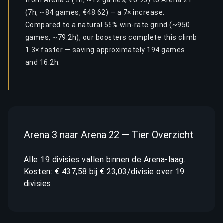
from Arena 3 (1h, ~12 games, €6.95) to Arena 21
(7h, ~84 games, €48.62) — a 7× increase.
Compared to a natural 55% win-rate grind (~950
games, ~79.2h), our boosters complete this climb
1.3× faster — saving approximately 194 games
and 16.2h.
Arena 3 naar Arena 22 — Tier Overzicht
Alle 19 divisies vallen binnen de Arena-laag.
Kosten: € 437,58 bij € 23,03/divisie over 19
divisies.