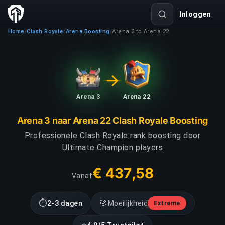
Inloggen
Home
Clash Royale
Arena Boosting
Arena 3 to Arena 22
/
/
/
Arena 3
Arena 22
Arena 3 naar Arena 22 Clash Royale Boosting
Professionele Clash Royale rank boosting door
Ultimate Champion players
€ 437,58
Vanaf
⏱
🎯
2-3 dagen
Moeilijkheid
Extreme