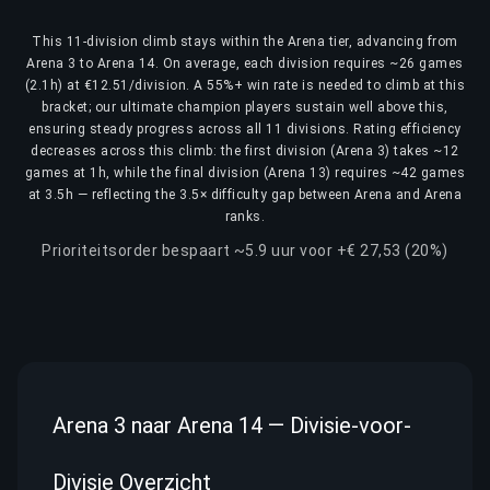
This 11-division climb stays within the Arena tier, advancing from
Arena 3 to Arena 14. On average, each division requires ~26 games
(2.1h) at €12.51/division. A 55%+ win rate is needed to climb at this
bracket; our ultimate champion players sustain well above this,
ensuring steady progress across all 11 divisions. Rating efficiency
decreases across this climb: the first division (Arena 3) takes ~12
games at 1h, while the final division (Arena 13) requires ~42 games
at 3.5h — reflecting the 3.5× difficulty gap between Arena and Arena
ranks.
Prioriteitsorder bespaart ~5.9 uur voor +€ 27,53 (20%)
Arena 3 naar Arena 14 — Divisie-voor-
Divisie Overzicht