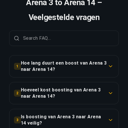
Arena 3 to Arena 14 –
Veelgestelde vragen
Hoe lang duurt een boost van Arena 3
1
naar Arena 14?
Een boost van Arena 3 naar Arena 14 duurt
doorgaans 12-24 uur. Met Priority Order is de
Hoeveel kost boosting van Arena 3
2
levering ongeveer 25% sneller.
naar Arena 14?
Boosting van Arena 3 naar Arena 14 begint bij
LINK KOPIËREN
€137.62 voor de standaardoptie. Priority Order
Is boosting van Arena 3 naar Arena
3
kost €165.15, en het Full Package met streaming
14 veilig?