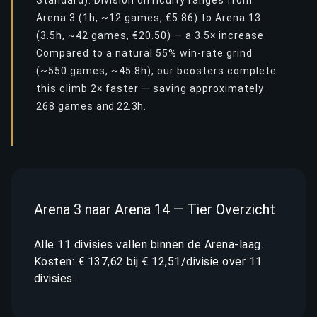
Standard). Division difficulty ranges from
Arena 3 (1h, ~12 games, €5.86) to Arena 13
(3.5h, ~42 games, €20.50) — a 3.5× increase.
Compared to a natural 55% win-rate grind
(~550 games, ~45.8h), our boosters complete
this climb 2× faster — saving approximately
268 games and 22.3h.
Arena 3 naar Arena 14 — Tier Overzicht
Alle 11 divisies vallen binnen de Arena-laag.
Kosten: € 137,62 bij € 12,51/divisie over 11
divisies.