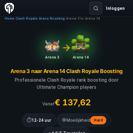
Inloggen
Home
Clash Royale
Arena Boosting
Arena 3 to Arena 14
/
/
/
Arena 3
Arena 14
Arena 3 naar Arena 14 Clash Royale Boosting
Professionele Clash Royale rank boosting door
Ultimate Champion players
€ 137,62
Vanaf
⏱
🎯
12-24 uur
Moeilijkheid
Hard