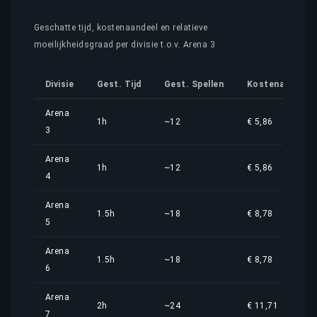
Geschatte tijd, kostenaandeel en relatieve
moeilijkheidsgraad per divisie t.o.v. Arena 3
Divisie
Gest. Tijd
Gest. Spellen
Kostenaandeel
Arena
1h
~12
€ 5,86
3
Arena
1h
~12
€ 5,86
4
Arena
1.5h
~18
€ 8,78
5
Arena
1.5h
~18
€ 8,78
6
Arena
2h
~24
€ 11,71
7