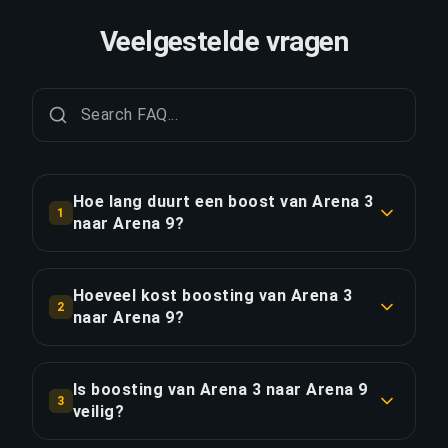
Veelgestelde vragen
Hoe lang duurt een boost van Arena 3
1
naar Arena 9?
Een boost van Arena 3 naar Arena 9 duurt
doorgaans 6-12 uur. Met Priority Order is de
Hoeveel kost boosting van Arena 3
2
levering ongeveer 25% sneller.
naar Arena 9?
Boosting van Arena 3 naar Arena 9 begint bij
LINK KOPIËREN
€55.05 voor de standaardoptie. Priority Order
Is boosting van Arena 3 naar Arena 9
3
kost €66.06, en het Full Package met streaming
veilig?
kost €75.97.