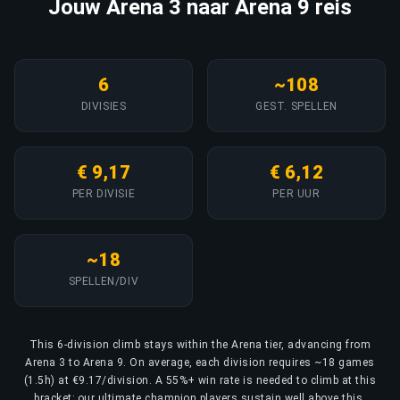
Jouw Arena 3 naar Arena 9 reis
6
~108
DIVISIES
GEST. SPELLEN
€ 9,17
€ 6,12
PER DIVISIE
PER UUR
~18
SPELLEN/DIV
This 6-division climb stays within the Arena tier, advancing from
Arena 3 to Arena 9. On average, each division requires ~18 games
(1.5h) at €9.17/division. A 55%+ win rate is needed to climb at this
bracket; our ultimate champion players sustain well above this,