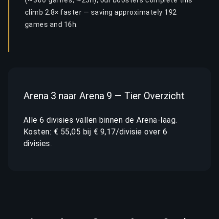
(~300 games, ~25h), our boosters complete this
climb 2.8× faster — saving approximately 192
games and 16h.
Arena 3 naar Arena 9 — Tier Overzicht
Alle 6 divisies vallen binnen de Arena-laag.
Kosten: € 55,05 bij € 9,17/divisie over 6
divisies.