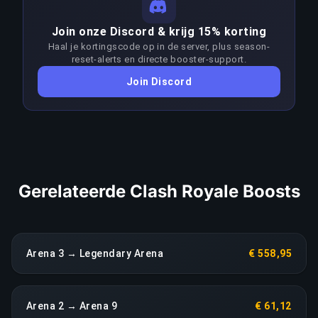
skill-niveaus. Consistent winnen in het segment
LINK KOPIËREN
Join onze Discord & krijg 15% korting
Arena–Arena vraagt aanzienlijk meer skill dan de
Haal je kortingscode op in de server, plus season-
doelrank. Boosters passen hun aanpak per patch
reset-alerts en directe booster-support.
aan om de meta voor te blijven; elke
Join Discord
aanhoudende terugval in prestaties leidt direct
tot een heropbouw zonder extra kosten.
LINK KOPIËREN
Gerelateerde Clash Royale Boosts
Arena 3 → Legendary Arena
€ 558,95
Arena 2 → Arena 9
€ 61,12