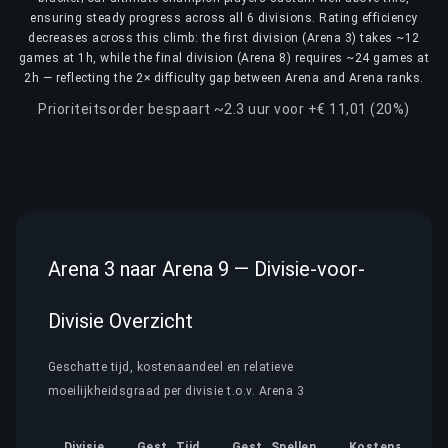
ensuring steady progress across all 6 divisions. Rating efficiency
decreases across this climb: the first division (Arena 3) takes ~12
games at 1h, while the final division (Arena 8) requires ~24 games at
2h — reflecting the 2× difficulty gap between Arena and Arena ranks.
Prioriteitsorder bespaart ~2.3 uur voor +€ 11,01 (20%)
Arena 3 naar Arena 9 — Divisie-voor-
Divisie Overzicht
Geschatte tijd, kostenaandeel en relatieve
moeilijkheidsgraad per divisie t.o.v. Arena 3
Divisie
Gest. Tijd
Gest. Spellen
Kostenaandeel