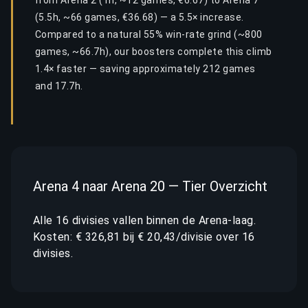
from Arena 2 (1h, ~12 games, €6.67) to Arena 7
(5.5h, ~66 games, €36.68) — a 5.5× increase.
Compared to a natural 55% win-rate grind (~800
games, ~66.7h), our boosters complete this climb
1.4× faster — saving approximately 212 games
and 17.7h.
Arena 4 naar Arena 20 — Tier Overzicht
Alle 16 divisies vallen binnen de Arena-laag.
Kosten: € 326,81 bij € 20,43/divisie over 16
divisies.