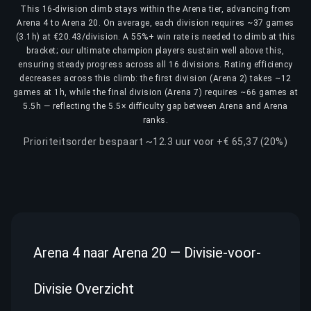
This 16-division climb stays within the Arena tier, advancing from
Arena 4 to Arena 20. On average, each division requires ~37 games
(3.1h) at €20.43/division. A 55%+ win rate is needed to climb at this
bracket; our ultimate champion players sustain well above this,
ensuring steady progress across all 16 divisions. Rating efficiency
decreases across this climb: the first division (Arena 2) takes ~12
games at 1h, while the final division (Arena 7) requires ~66 games at
5.5h — reflecting the 5.5× difficulty gap between Arena and Arena
ranks.
Prioriteitsorder bespaart ~12.3 uur voor +€ 65,37 (20%)
Arena 4 naar Arena 20 — Divisie-voor-
Divisie Overzicht