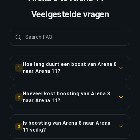
Veelgestelde vragen
Hoe lang duurt een boost van Arena 8
1
naar Arena 11?
Een boost van Arena 8 naar Arena 11 duurt
doorgaans 6-12 uur. Met Priority Order is de
Hoeveel kost boosting van Arena 8
2
levering ongeveer 25% sneller.
naar Arena 11?
Boosting van Arena 8 naar Arena 11 begint bij
LINK KOPIËREN
€39.66 voor de standaardoptie. Priority Order
Is boosting van Arena 8 naar Arena
3
kost €47.59, en het Full Package met streaming
11 veilig?
kost €54.73.