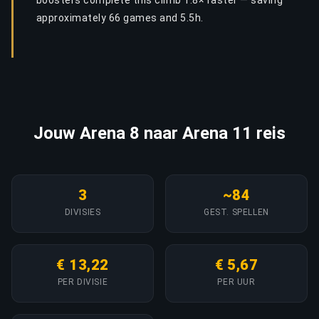
boosters complete this climb 1.8× faster — saving
approximately 66 games and 5.5h.
Jouw Arena 8 naar Arena 11 reis
3
~84
DIVISIES
GEST. SPELLEN
€ 13,22
€ 5,67
PER DIVISIE
PER UUR