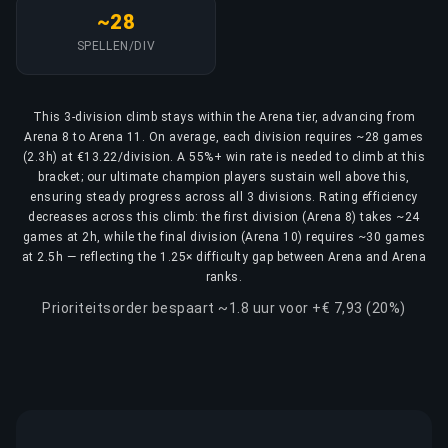
~28
SPELLEN/DIV
This 3-division climb stays within the Arena tier, advancing from
Arena 8 to Arena 11. On average, each division requires ~28 games
(2.3h) at €13.22/division. A 55%+ win rate is needed to climb at this
bracket; our ultimate champion players sustain well above this,
ensuring steady progress across all 3 divisions. Rating efficiency
decreases across this climb: the first division (Arena 8) takes ~24
games at 2h, while the final division (Arena 10) requires ~30 games
at 2.5h — reflecting the 1.25× difficulty gap between Arena and Arena
ranks.
Prioriteitsorder bespaart ~1.8 uur voor +€ 7,93 (20%)