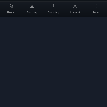
Home
Boosting
Coaching
Account
Meer
Professionele Boosting-
service
Professionele game boosting-diensten met
geverifieerde experts. Veilige, snelle en
betrouwbare rank-ups voor alle competitieve
games.