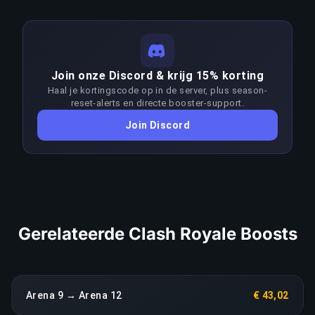
service — goed voor ongeveer 40 games en 3.3
afgerond binnen 2–3 dagen.
uur besparing. Voor €27.61 komt dat neer op
€8.37/bespaarde uur, of €13.81/divisie over alle 2
LINK KOPIËREN
divisies. Voor spelers die hun tijd waarderen is dit
Join onze Discord & krijg 15% korting
een van de meest efficiënte investeringen in
Haal je kortingscode op in de server, plus season-
competitive gaming.
reset-alerts en directe booster-support.
Join Discord
LINK KOPIËREN
Gerelateerde Clash Royale Boosts
Arena 9 → Arena 12
€ 43,02