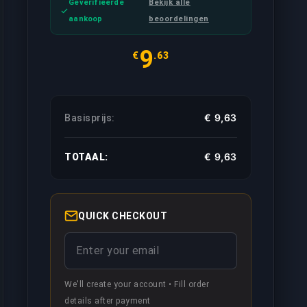
with communication and working on
Geverifieerde
Bekijk alle
mistakes.
aankoop
beoordelingen
9
€
.63
€ 9,63
Basisprijs:
€ 9,63
TOTAAL:
rden, dus resulteert in een snellere voltooiing.
k van jouw vereisten.
QUICK CHECKOUT
We'll create your account • Fill order
details after payment