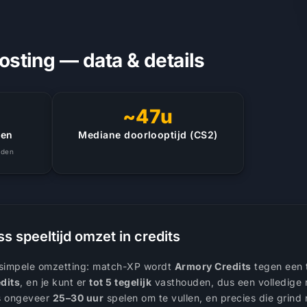
sting — data & details
~47u
gen
Mediane doorlooptijd (CS2)
nden
 speeltijd omzet in credits
 simpele omzetting: match-XP wordt
Armory Credits
tegen een 
dits
, en je kunt er
tot 5 tegelijk
vasthouden, dus een volledige ru
ss ongeveer
25–30 uur
spelen om te vullen, en precies die grind