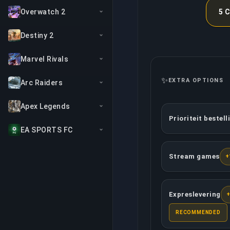
Overwatch 2
5 
Destiny 2
Marvel Rivals
✨
EXTRA OPTIONS
Arc Raiders
Apex Legends
Prioriteit bestell
Deze optie voorz
EA SPORTS FC
Stream games
+
Jouw toegewezen
Expreslevering
Je bestelling kr
RECOMMENDED