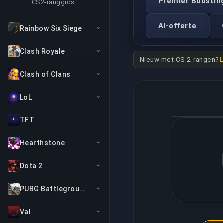
Premier Boostin
CS2-ranggids
AI-offerte
Rainbow Six Siege
Clash Royale
Nieuw met CS 2-rangen?
L
Clash of Clans
LoL
TFT
Hearthstone
Dota 2
PUBG Battlegrounds
Val