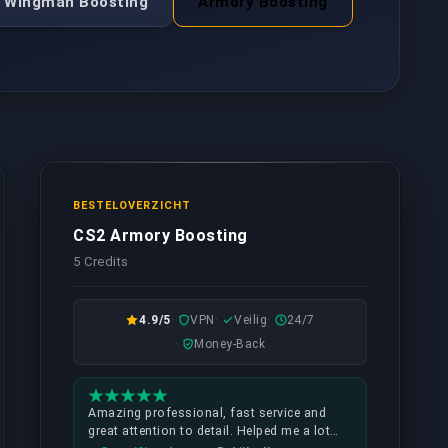
Wingman Boosting
Armory Boosting
BESTELOVERZICHT
CS2 Armory Boosting
5 Credits
4.9/5
VPN
Veilig
24/7
Money-Back
Amazing professional, fast service and
great attention to detail. Helped me a lot