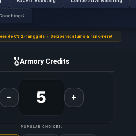
g
FACEIT Boosting
Competitive Boosting
Coaching
ees de CS 2-ranggids
·
Seizoensdatums & rank-reset
🎖️
Armory Credits
5
−
+
POPULAR CHOICES: