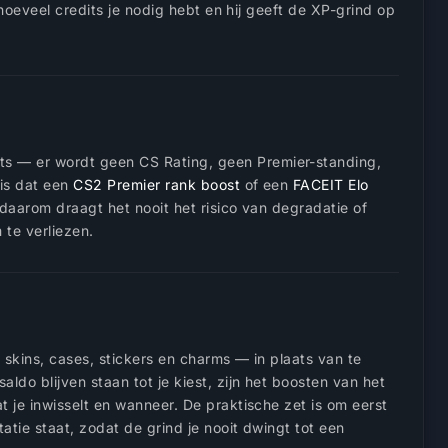
t hoeveel credits je nodig hebt en hij geeft de XP-grind op
its — er wordt geen CS Rating, geen Premier-standing,
 is dat een
CS2 Premier rank boost
of een
FACEIT Elo
 daarom draagt het nooit het risico van degradatie of
te verliezen.
— skins, cases, stickers en charms — in plaats van te
do blijven staan tot je kiest, zijn het boosten van het
t je inwisselt en wanneer. De praktische zet is om eerst
tatie staat, zodat de grind je nooit dwingt tot een