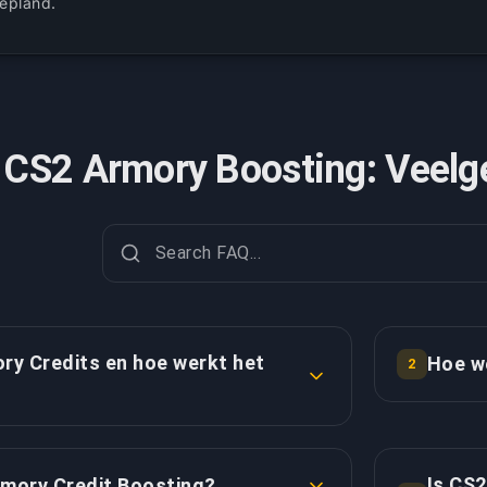
gepland.
CS2 Armory Boosting: Veelg
ry Credits en hoe werkt het
Hoe w
2
De Armory 
 is het ingebouwde beloningsplatform
doeltreffe
ieve cosmetische items kunnen
slechts 2,
Is CS2
rmory Credit Boosting?