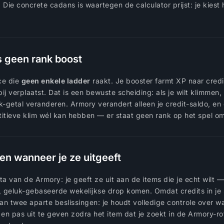
k. Die concrete cadans is waartegen de calculator prijst: je kies
s geen rank boost
ce die
geen enkele ladder
raakt. Je booster farmt XP naar cred
ij verplaatst. Dat is een bewuste scheiding: als je wilt klimmen,
nk-getal veranderen. Armory verandert alleen je credit-saldo, en
itieve klim wél kan hebben — er staat geen rank op het spel om 
en wanneer je ze uitgeeft
uta van de Armory: je geeft ze uit aan de items die je echt wilt 
 geluk-gebaseerde wekelijkse drop komen. Omdat credits in je sal
an twee aparte beslissingen: je houdt volledige controle over wa
n en pas uit te geven zodra het item dat je zoekt in de Armory-ro