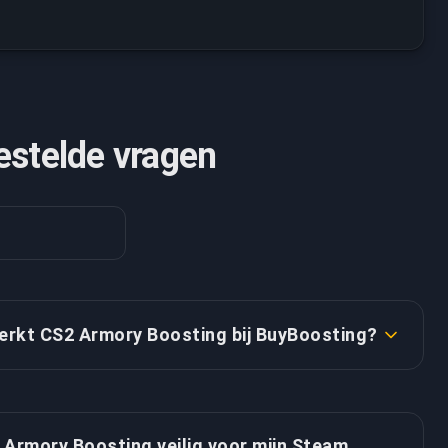
estelde vragen
erkt CS2 Armory Boosting bij BuyBoosting?
Boosting service van BuyBoosting is eenvoudig en
nd. Kies het gewenste aantal Armory Credits vanaf
53 EUR per credit, en een van onze professionele
 Armory Boosting veilig voor mijn Steam