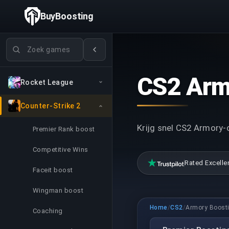
BuyBoosting
Games zoeken
CS2 Arm
Rocket League
Counter-Strike 2
Krijg snel CS2 Armory-
Premier Rank boost
Competitive Wins
Rated Excelle
Faceit boost
Wingman boost
Home
/
CS2
/
Armory Boost
Coaching