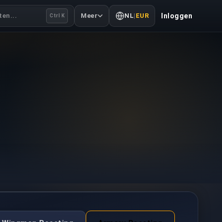
en...
Meer
NL
|
EUR
Inloggen
Ctrl K