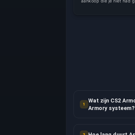
aankoop die je niet had 
Wat zijn CS2 Armo
1
Armory systeem?
Het CS2 Armory systeem
waarmee spelers exclus
Hoe lang duurt A
3