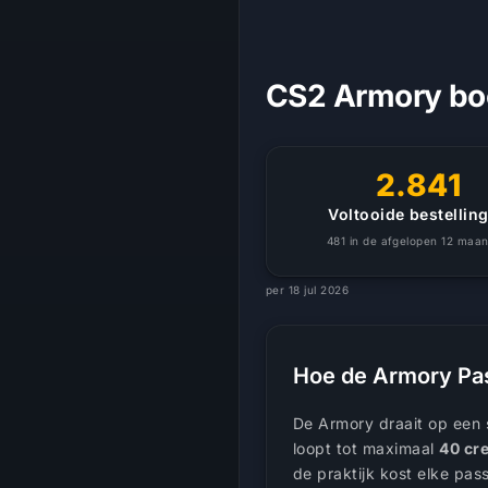
CS2 Armory boo
2.841
Voltooide bestellin
481 in de afgelopen 12 maa
per 18 jul 2026
Hoe de Armory Pass
De Armory draait op een
loopt tot maximaal
40 cre
de praktijk kost elke pa