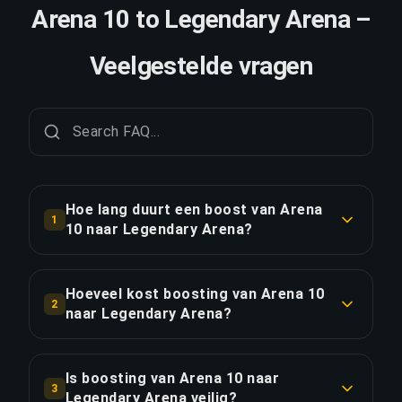
Arena 10 to Legendary Arena –
Veelgestelde vragen
Hoe lang duurt een boost van Arena
1
10 naar Legendary Arena?
Een boost van Arena 10 naar Legendary Arena
duurt doorgaans 2-3 dagen. Met Priority Order is
Hoeveel kost boosting van Arena 10
2
de levering ongeveer 25% sneller.
naar Legendary Arena?
Boosting van Arena 10 naar Legendary Arena
LINK KOPIËREN
begint bij €484.33 voor de standaardoptie.
Is boosting van Arena 10 naar
3
Priority Order kost €581.20, en het Full Package
Legendary Arena veilig?