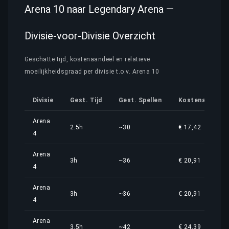
Arena 10 naar Legendary Arena —
Divisie-voor-Divisie Overzicht
Geschatte tijd, kostenaandeel en relatieve
moeilijkheidsgraad per divisie t.o.v. Arena 10
Divisie
Gest. Tijd
Gest. Spellen
Kostenaandeel
Arena
2.5h
~30
€ 17,42
4
Arena
3h
~36
€ 20,91
4
Arena
3h
~36
€ 20,91
4
Arena
3.5h
~42
€ 24,39