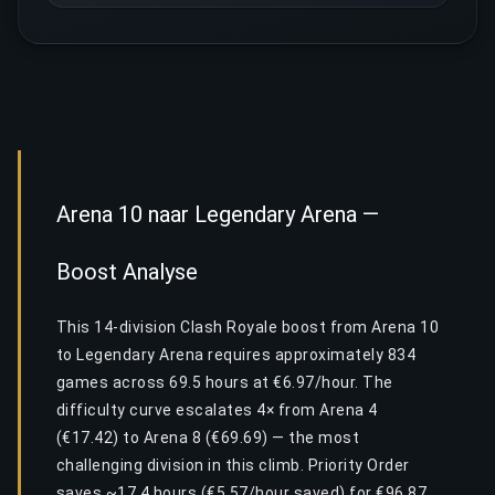
Arena 10 naar Legendary Arena —
Boost Analyse
This 14-division Clash Royale boost from Arena 10
to Legendary Arena requires approximately 834
games across 69.5 hours at €6.97/hour. The
difficulty curve escalates 4× from Arena 4
(€17.42) to Arena 8 (€69.69) — the most
challenging division in this climb. Priority Order
saves ~17.4 hours (€5.57/hour saved) for €96.87