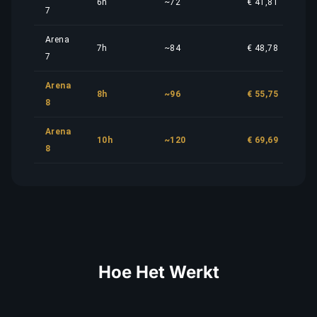
6h
~72
€ 41,81
7
Arena
7h
~84
€ 48,78
7
Arena
8h
~96
€ 55,75
8
Arena
10h
~120
€ 69,69
8
Hoe Het Werkt