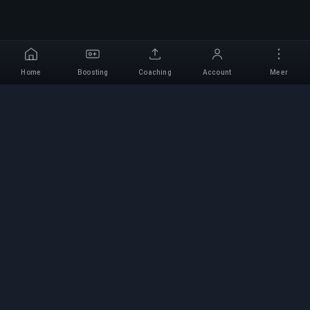
Home
Boosting
Coaching
Account
Meer
Professionele Boosting-
service
Professionele game boosting-diensten met
geverifieerde experts. Veilige, snelle en