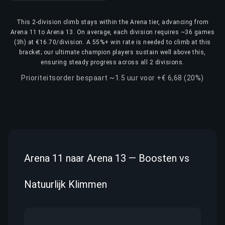
This 2-division climb stays within the Arena tier, advancing from
Arena 11 to Arena 13. On average, each division requires ~36 games
(3h) at €16.70/division. A 55%+ win rate is needed to climb at this
bracket; our ultimate champion players sustain well above this,
ensuring steady progress across all 2 divisions.
Prioriteitsorder bespaart ~1.5 uur voor +€ 6,68 (20%)
Arena 11 naar Arena 13 — Boosten vs
Natuurlijk Klimmen