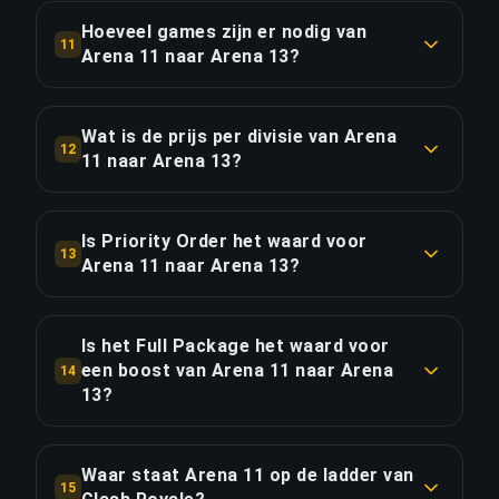
LINK KOPIËREN
(Europa West), EUNE (Europa Noord & Oost), NA,
Hoeveel games zijn er nodig van
11
OCE, LAN/LAS, BR, TR, RU, KR, JP en meer.
Arena 11 naar Arena 13?
Ongeveer 72 games (6 uur speeltijd). Met Priority
LINK KOPIËREN
Order bespaar je ~1.5 uur voor 20% extra.
Wat is de prijs per divisie van Arena
12
11 naar Arena 13?
LINK KOPIËREN
De boost van Arena 11 naar Arena 13 kost
€16.70 per divisie over 2 divisies. Totaal: €33.39.
Is Priority Order het waard voor
13
Arena 11 naar Arena 13?
LINK KOPIËREN
Priority Order voegt €6.68 (20%) toe voor 25%
snellere levering en bespaart ongeveer 1.5 uur.
Is het Full Package het waard voor
Dat komt neer op €4.45 per bespaarde uur.
een boost van Arena 11 naar Arena
14
13?
LINK KOPIËREN
Het Full Package kost €46.07 — €12.68 (38%)
meer dan Standard. Het voegt live streaming toe
Waar staat Arena 11 op de ladder van
15
zodat je je ultimate champion players in realtime